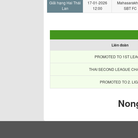
Giải hạng Hai Thái
17-01-2026
Mahasarak
Lan
12:00
SBT FC
Liên đoàn
PROMOTED TO 1ST LE
THAI SECOND LEAGUE CH
PROMOTED TO 2. LI
Nong