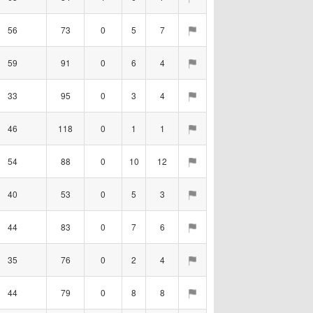
56
73
0
5
7
59
91
0
6
4
33
95
0
3
4
46
118
0
1
1
54
88
0
10
12
40
53
0
5
3
44
83
0
7
6
35
76
0
2
4
44
79
0
8
8