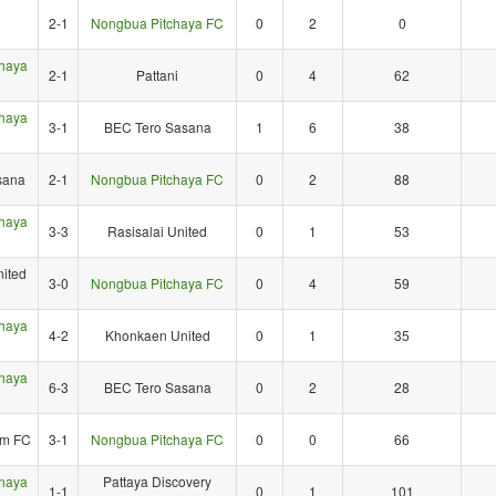
2-1
Nongbua Pitchaya FC
0
2
0
haya
2-1
Pattani
0
4
62
haya
3-1
BEC Tero Sasana
1
6
38
sana
2-1
Nongbua Pitchaya FC
0
2
88
haya
3-3
Rasisalai United
0
1
53
ited
3-0
Nongbua Pitchaya FC
0
4
59
haya
4-2
Khonkaen United
0
1
35
haya
6-3
BEC Tero Sasana
0
2
28
om FC
3-1
Nongbua Pitchaya FC
0
0
66
haya
Pattaya Discovery
1-1
0
1
101