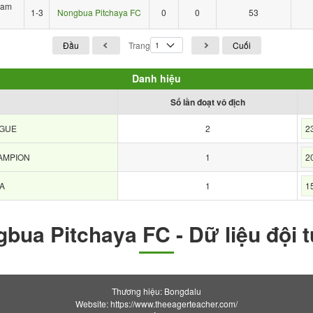
ham
1-3
Nongbua Pitchaya FC
0
0
53
Đầu
Trang
Cuối
Danh hiệu
Số lần đoạt vô địch
AGUE
2
2
AMPION
1
2
GA
1
1
bua Pitchaya FC - Dữ liệu đội 
Thương hiệu: Bongdalu
Website: https://www.theeagerteacher.com/