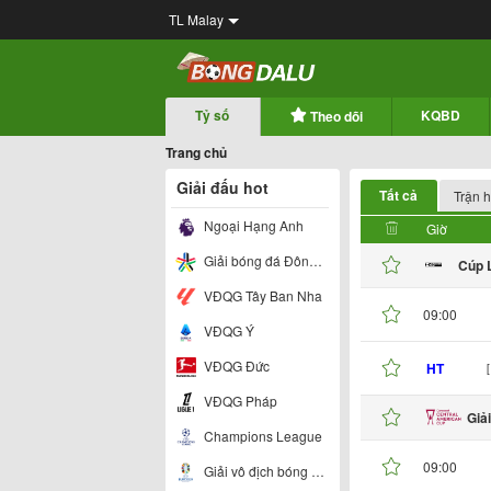
TL Malay
Tỷ số
KQBD
Theo dõi
Trang chủ
Giải đấu hot
Tất cả
Trận h
Ngoại Hạng Anh
Giờ
Giải bóng đá Đông Nam Á
Cúp 
VĐQG Tây Ban Nha
09:00
VĐQG Ý
VĐQG Đức
HT
[
VĐQG Pháp
Giả
Champions League
09:00
Giải vô địch bóng đá châu Âu