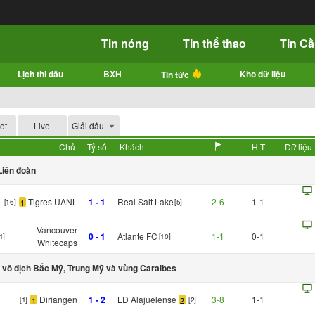
Tin nóng
Tin thể thao
Tin C
Lịch thi đấu
BXH
Kho dữ liệu
Tin tức
ot
Live
Giải đấu
Chủ
Tỷ số
Khách
H-T
Dữ liệu
Liên đoàn
Tigres UANL
1 - 1
Real Salt Lake
2-6
1-1
[16]
[5]
1
Vancouver
0 - 1
Atlante FC
1-1
0-1
1]
[10]
Whitecaps
i vô địch Bắc Mỹ, Trung Mỹ và vùng Caraibes
Diriangen
1 - 2
LD Alajuelense
3-8
1-1
[1]
[2]
1
2