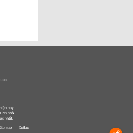
lupc,
hiện nay.
u lớn nhỏ
ác nhất.
Sitemap
Xoilac