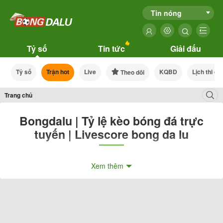
Tin nóng
Tỷ số
Tin tức
Giải đấu
Tỷ số
Trận hot
Live
KQBD
Lịch thi đấ
Theo dõi
Trang chủ
Bongdalu | Tỷ lệ kèo bóng đá trực
tuyến | Livescore bong da lu
bongdalu
Xem thêm