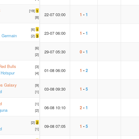
C
[19]
1
22-07 03:00
1
-
1
[8]
[6]
1
23-07 06:00
1
-
1
t Germain
[2]
3
[6]
29-07 05:30
0
-
1
[2]
Red Bulls
[3]
01-08 06:00
1
-
2
 Hotspur
[4]
es Galaxy
[9]
03-08 09:30
1
-
5
d
[1]
d
[1]
06-08 10:10
2
-
1
guna
[2]
[2]
2
09-08 07:05
1
-
5
d
[1]