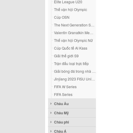
Elite League U20
Thế vận hội Olympic
Cúp OSN
The Next Generation Series
Valentin Granatkin Memorial
Thế vận hội Olympic Nữ
Cúp Quốc tế Al Kass
Giải thế giới S9
Trận đấu loại trực tiếp
Giải bóng đá trong nhà mời gọi
Jinjiang 2023 FISU University World Cup Football
FIFA W Series
FIFA Series
Châu Âu
Châu Mỹ
Châu phi
Châu Á