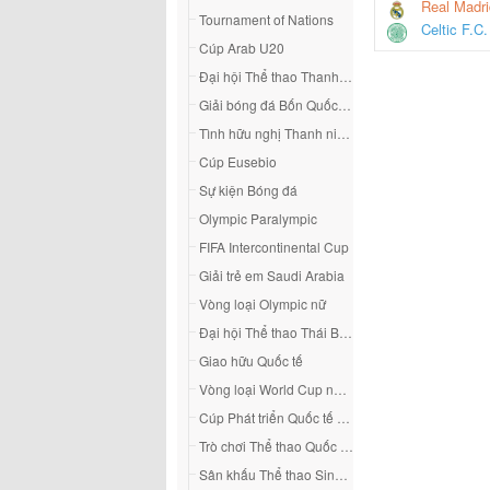
Real Madri
Tournament of Nations
Celtic F.C.
Cúp Arab U20
Đại hội Thể thao Thanh niên Olympic
Giải bóng đá Bốn Quốc gia
Tình hữu nghị Thanh niên Quốc tế
Cúp Eusebio
Sự kiện Bóng đá
Olympic Paralympic
FIFA Intercontinental Cup
Giải trẻ em Saudi Arabia
Vòng loại Olympic nữ
Đại hội Thể thao Thái Bình Dương 2019
Giao hữu Quốc tế
Vòng loại World Cup nữ - Play-off Intercontinental
Cúp Phát triển Quốc tế U17
Trò chơi Thể thao Quốc gia Pháp
Sân khấu Thể thao Sinh viên Nữ