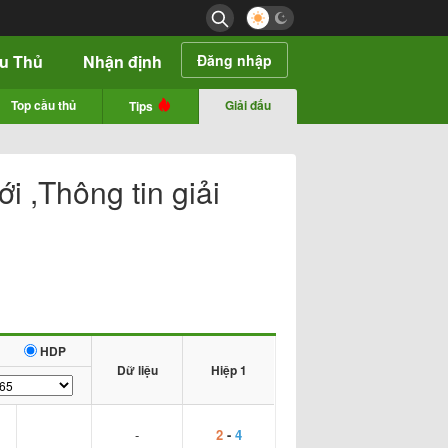
ầu Thủ
Nhận định
Đăng nhập
Top cầu thủ
Giải đấu
Tips
i ,Thông tin giải
HDP
Dữ liệu
Hiệp 1
-
2
-
4