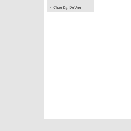
Châu Đại Dương