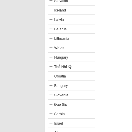
Slovakia
Iceland
Latvia
Belarus
Lithuania
Wales
Hungary
Thổ Nhĩ Kỳ
Croatia
Bungary
Slovenia
Đảo Síp
Serbia
Israel