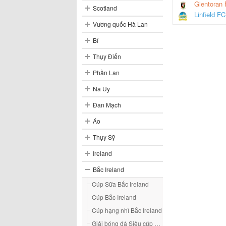
Glentoran
Scotland
Linfield FC
Vương quốc Hà Lan
Bỉ
Thụy Điển
Phần Lan
Na Uy
Đan Mạch
Áo
Thụy Sỹ
Ireland
Bắc Ireland
Cúp Sữa Bắc Ireland
Cúp Bắc Ireland
Cúp hạng nhì Bắc Ireland
Giải bóng đá Siêu cúp Nữ Bắc Ireland