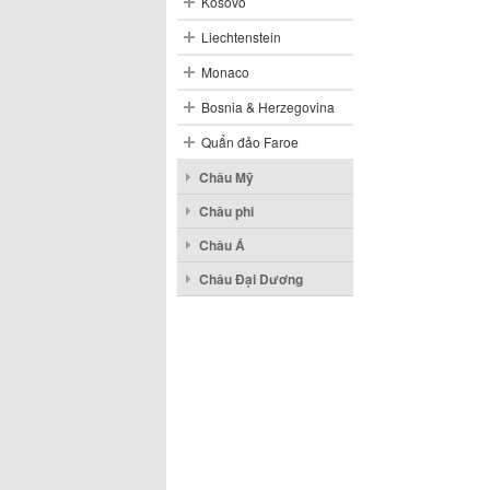
Kosovo
Liechtenstein
Monaco
Bosnia & Herzegovina
Quẩn đảo Faroe
Châu Mỹ
Châu phi
Châu Á
Châu Đại Dương