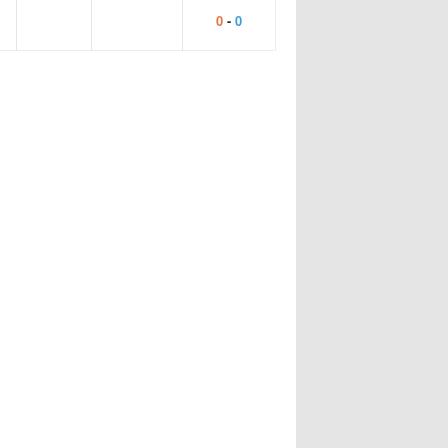
0
-
0