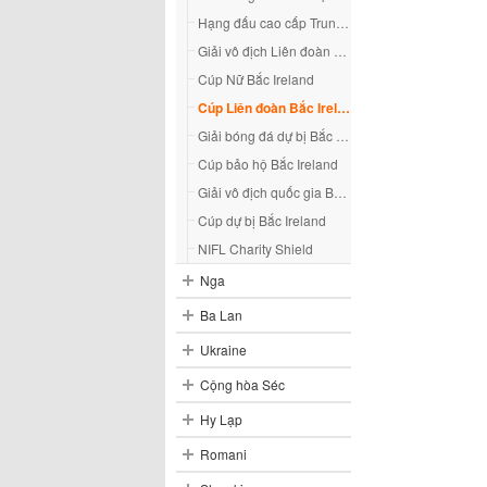
Hạng đấu cao cấp Trung ương Bắc Ireland
Giải vô địch Liên đoàn bóng đá Bắc Ireland
Cúp Nữ Bắc Ireland
Cúp Liên đoàn Bắc Ireland
Giải bóng đá dự bị Bắc Ireland
Cúp bảo hộ Bắc Ireland
Giải vô địch quốc gia Bắc Ireland
Cúp dự bị Bắc Ireland
NIFL Charity Shield
Nga
Ba Lan
Ukraine
Cộng hòa Séc
Hy Lạp
Romani