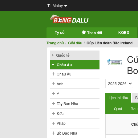
TL Malay
Tỷ số
KQBD
Theo dõi
Trang chủ
Giải đấu
Cúp Liên đoàn Bắc Ireland
Quốc tế
Cú
Châu Âu
Bo
Châu Âu
Anh
Ý
Lịch thi đấu
B
Tây Ban Nha
Qual
Rou
Đức
Pháp
Chủ
Bồ Đào Nha