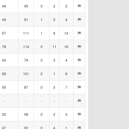
49
95
0
2
2
49
91
1
5
4
67
111
1
8
14
78
114
0
11
16
45
79
0
3
4
69
101
0
1
8
59
87
0
3
7
-
-
-
-
-
32
58
0
2
3
47
92
0
4
1