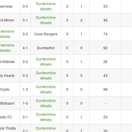
Dunfermline
nverness
0-0
0
1
53
Athletic
Dunfermline
nt Mirren
0-1
0
2
46
Athletic
nfermline
5-0
Cove Rangers
0
1
74
Athletic
nfermline
4-1
Dumbarton
0
0
92
Athletic
Dunfermline
t Kilbride
3-0
0
1
26
Athletic
Dunfermline
ty Hearts
0-3
0
0
43
Athletic
Dunfermline
Clyde
1-2
0
0
69
Athletic
Dunfermline
 Botosani
1-0
0
0
-
Athletic
Dunfermline
eltic FC
3-1
0
1
23
Athletic
ick Thistle
Dunfermline
2-1
0
1
30