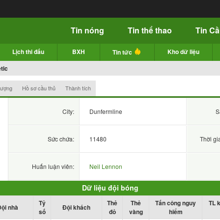
Tin nóng
Tin thể thao
Tin C
Lịch thi đấu
BXH
Kho dữ liệu
Tin tức
tic
hượng
Hồ sơ cầu thủ
Thành tích
City:
Dunfermline
S
Sức chứa:
11480
Thời gi
Huấn luận viên:
Neil Lennon
Dữ liệu đội bóng
Tỷ
Thẻ
Thẻ
Tấn công nguy
TL 
Đội nhà
Đội khách
số
đỏ
vàng
hiểm