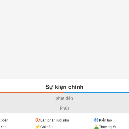
Sự kiện chính
phạt đền
Phút
t đền
Bàn phản lưới nhà
Kiến tạo
ứ hai
Ghi dấu
Thay người