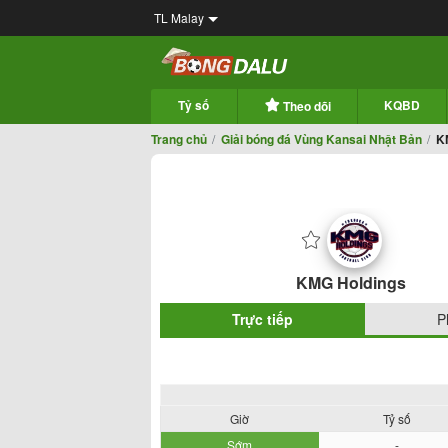
TL Malay
Tỷ số
KQBD
Theo dõi
Trang chủ
Giải bóng đá Vùng Kansai Nhật Bản
K
KMG Holdings
Trực tiếp
P
Giờ
Tỷ số
Sớm
-