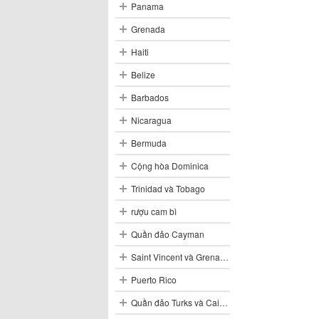
Panama
Grenada
Haiti
Belize
Barbados
Nicaragua
Bermuda
Cộng hòa Dominica
Trinidad và Tobago
rượu cam bì
Quần đảo Cayman
Saint Vincent và Grenadines
Puerto Rico
Quần đảo Turks và Caicos