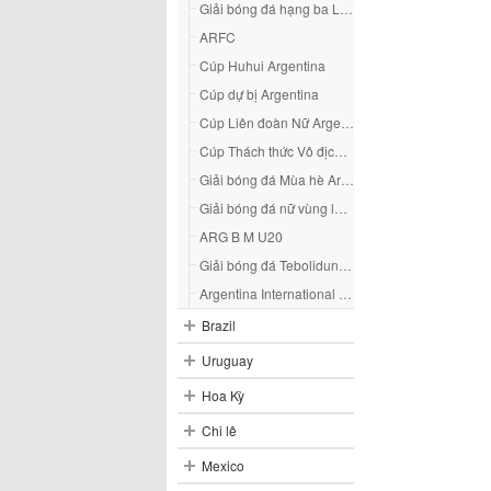
Giải bóng đá hạng ba Liên bang Argentina
ARFC
Cúp Huhui Argentina
Cúp dự bị Argentina
Cúp Liên đoàn Nữ Argentina
Cúp Thách thức Vô địch Argentina
Giải bóng đá Mùa hè Argentina
Giải bóng đá nữ vùng lân cận Argentina
ARG B M U20
Giải bóng đá Tebolidun của Nhóm C ở Argentina
Argentina International Super Cup
Brazil
Uruguay
Hoa Kỳ
Chi lê
Mexico