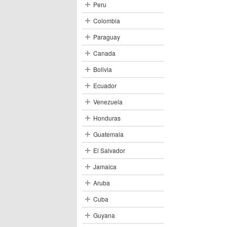
Peru
Colombia
Paraguay
Canada
Bolivia
Ecuador
Venezuela
Honduras
Guatemala
El Salvador
Jamaica
Aruba
Cuba
Guyana