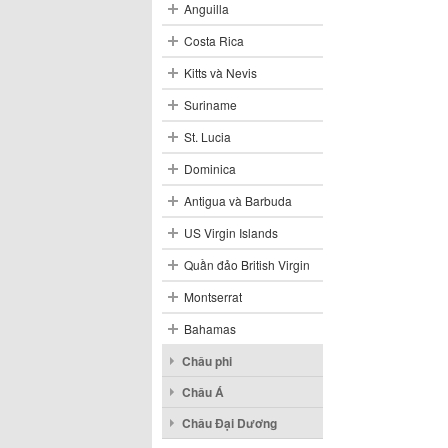
Anguilla
Costa Rica
Kitts và Nevis
Suriname
St. Lucia
Dominica
Antigua và Barbuda
US Virgin Islands
Quần đảo British Virgin
Montserrat
Bahamas
Châu phi
Châu Á
Châu Đại Dương