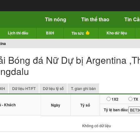
Tin nóng
Tin thể thao
Tin C
Lịch thi đấu
BXH
Kho dữ liệu
Tin tức
tina
ải Bóng đá Nữ Dự bị Argentina ,Th
ngdalu
XH
Dữ liệu HT/FT
Dữ liệu tỷ số
T. gian ghi bàn
1X2
TX
 - Khách
Ngày
Tỷ số
Tỷ lệ ban đầu:
Không có dữ liệu