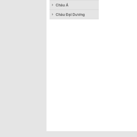
Châu Á
Châu Đại Dương