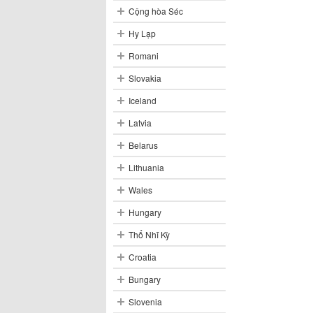
Cộng hòa Séc
Hy Lạp
Romani
Slovakia
Iceland
Latvia
Belarus
Lithuania
Wales
Hungary
Thổ Nhĩ Kỳ
Croatia
Bungary
Slovenia