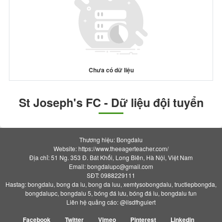
Chưa có dữ liệu
St Joseph's FC - Dữ liệu đội tuyển
Thương hiệu: Bongdalu
Website: https://www.theeagerteacher.com/
Địa chỉ: 51 Ng. 353 Đ. Bát Khối, Long Biên, Hà Nội, Việt Nam
Email:
bongdalupc@gmail.com
SĐT: 0988229111
Hastag: bongdalu, bong da lu, bong da luu, xemtysobongdalu, tructiepbongda,
bongdalupc, bongdalu 5, bóng đá lưu, bóng đá lu, bongdalu fun
Liên hệ quảng cáo: @ilsdfhguiert
Facebook
Twitter
Vimeo
Pinterest
Linkedin