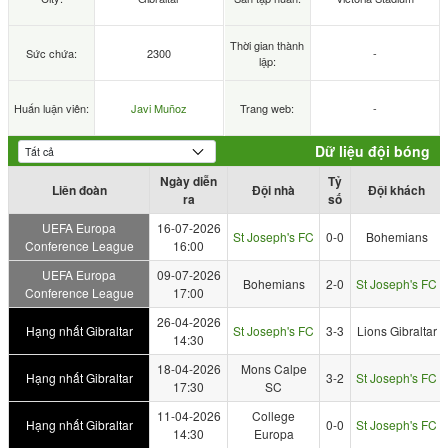
Thời gian thành
Sức chứa:
2300
-
lập:
Huấn luận viên:
Javi Muñoz
Trang web:
-
Dữ liệu đội bóng
Ngày diễn
Tỷ
Liên đoàn
Đội nhà
Đội khách
ra
số
UEFA Europa
16-07-2026
St Joseph's FC
0-0
Bohemians
Conference League
16:00
UEFA Europa
09-07-2026
Bohemians
2-0
St Joseph's FC
Conference League
17:00
26-04-2026
Hạng nhất Gibraltar
St Joseph's FC
3-3
Lions Gibraltar
14:30
18-04-2026
Mons Calpe
Hạng nhất Gibraltar
3-2
St Joseph's FC
17:30
SC
11-04-2026
College
Hạng nhất Gibraltar
0-0
St Joseph's FC
14:30
Europa