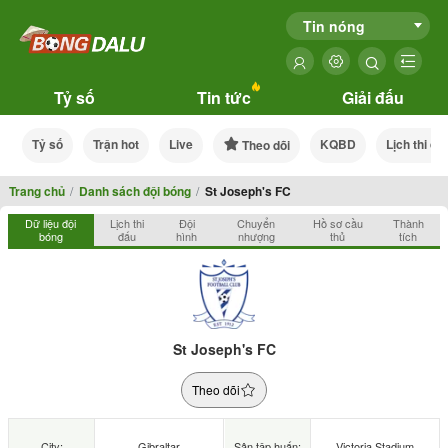
Tin nóng
Tỷ số
Tin tức
Giải đấu
Tỷ số
Trận hot
Live
KQBD
Lịch thi đấ
Theo dõi
Trang chủ
Danh sách đội bóng
St Joseph's FC
Dữ liệu đội
Lịch thi
Đội
Chuyển
Hồ sơ cầu
Thành
bóng
đấu
hình
nhượng
thủ
tích
St Joseph's FC
Theo dõi
City:
Gibraltar
Sân tập huấn:
Victoria Stadium