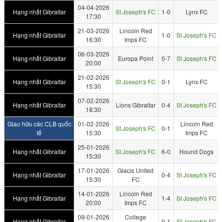
04-04-2026
Hạng nhất Gibraltar
St Joseph's FC
1-0
Lynx FC
17:30
21-03-2026
Lincoln Red
Hạng nhất Gibraltar
1-0
St Joseph's FC
16:30
Imps FC
06-03-2026
Hạng nhất Gibraltar
Europa Point
0-7
St Joseph's FC
20:00
21-02-2026
Hạng nhất Gibraltar
St Joseph's FC
0-1
Lynx FC
15:30
07-02-2026
Hạng nhất Gibraltar
Lions Gibraltar
0-4
St Joseph's FC
18:30
Giao hữu các CLB quốc
01-02-2026
Lincoln Red
St Joseph's FC
0-1
tế
15:30
Imps FC
25-01-2026
Hạng nhất Gibraltar
St Joseph's FC
6-0
Hound Dogs
15:30
17-01-2026
Glacis United
Hạng nhất Gibraltar
0-4
St Joseph's FC
15:30
FC
14-01-2026
Lincoln Red
Hạng nhất Gibraltar
1-4
St Joseph's FC
20:00
Imps FC
09-01-2026
College
Hạng nhất Gibraltar
0-1
St Joseph's FC