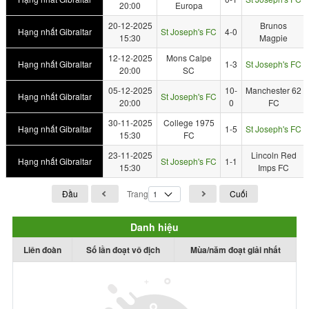
20:00
Europa
20-12-2025
Brunos
Hạng nhất Gibraltar
St Joseph's FC
4-0
15:30
Magpie
12-12-2025
Mons Calpe
Hạng nhất Gibraltar
1-3
St Joseph's FC
20:00
SC
05-12-2025
10-
Manchester 62
Hạng nhất Gibraltar
St Joseph's FC
20:00
0
FC
30-11-2025
College 1975
Hạng nhất Gibraltar
1-5
St Joseph's FC
15:30
FC
23-11-2025
Lincoln Red
Hạng nhất Gibraltar
St Joseph's FC
1-1
15:30
Imps FC
Đầu
Trang
Cuối
Danh hiệu
Liên đoàn
Số lần đoạt vô địch
Mùa/năm đoạt giải nhất