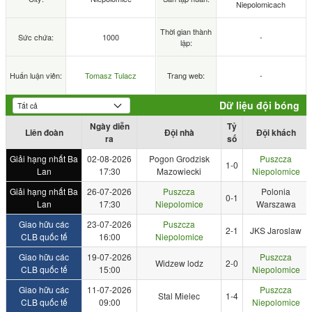
Niepolomicach
Thời gian thành
Sức chứa:
1000
-
lập:
Huấn luận viên:
Tomasz Tulacz
Trang web:
-
Dữ liệu đội bóng
Ngày diễn
Tỷ
Liên đoàn
Đội nhà
Đội khách
ra
số
Giải hạng nhất Ba
02-08-2026
Pogon Grodzisk
Puszcza
1-0
Lan
17:30
Mazowiecki
Niepolomice
Giải hạng nhất Ba
26-07-2026
Puszcza
Polonia
0-1
Lan
17:30
Niepolomice
Warszawa
Giao hữu các
23-07-2026
Puszcza
2-1
JKS Jaroslaw
CLB quốc tế
16:00
Niepolomice
Giao hữu các
19-07-2026
Puszcza
Widzew lodz
2-0
CLB quốc tế
15:00
Niepolomice
Giao hữu các
11-07-2026
Puszcza
Stal Mielec
1-4
CLB quốc tế
09:00
Niepolomice