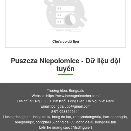
Chưa có dữ liệu
Puszcza Niepolomice - Dữ liệu đội
tuyển
Thương hiệu: Bongdalu
Website: https://www.theeagerteacher.com/
Địa chỉ: 51 Ng. 353 Đ. Bát Khối, Long Biên, Hà Nội, Việt Nam
Email:
bongdalupc@gmail.com
SĐT: 0988229111
Hastag: bongdalu, bong da lu, bong da luu, xemtysobongdalu, tructiepbongda,
bongdalupc, bongdalu 5, bóng đá lưu, bóng đá lu, bongdalu fun
Liên hệ quảng cáo: @ilsdfhguiert