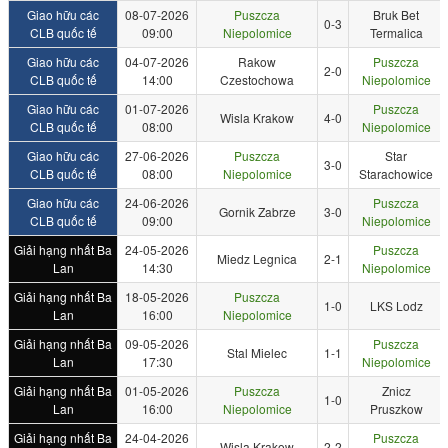
Giao hữu các
08-07-2026
Puszcza
Bruk Bet
0-3
CLB quốc tế
09:00
Niepolomice
Termalica
Giao hữu các
04-07-2026
Rakow
Puszcza
2-0
CLB quốc tế
14:00
Czestochowa
Niepolomice
Giao hữu các
01-07-2026
Puszcza
Wisla Krakow
4-0
CLB quốc tế
08:00
Niepolomice
Giao hữu các
27-06-2026
Puszcza
Star
3-0
CLB quốc tế
08:00
Niepolomice
Starachowice
Giao hữu các
24-06-2026
Puszcza
Gornik Zabrze
3-0
CLB quốc tế
09:00
Niepolomice
Giải hạng nhất Ba
24-05-2026
Puszcza
Miedz Legnica
2-1
Lan
14:30
Niepolomice
Giải hạng nhất Ba
18-05-2026
Puszcza
1-0
LKS Lodz
Lan
16:00
Niepolomice
Giải hạng nhất Ba
09-05-2026
Puszcza
Stal Mielec
1-1
Lan
17:30
Niepolomice
Giải hạng nhất Ba
01-05-2026
Puszcza
Znicz
1-0
Lan
16:00
Niepolomice
Pruszkow
Giải hạng nhất Ba
24-04-2026
Puszcza
Wisla Krakow
2-2