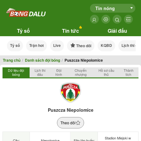
Tin nóng
Tỷ số
Tin tức
Giải đấu
Tỷ số
Trận hot
Live
KQBD
Lịch thi đấ
Theo dõi
Trang chủ
Danh sách đội bóng
Puszcza Niepolomice
Dữ liệu đội
Lịch thi
Đội
Chuyển
Hồ sơ cầu
Thành
bóng
đấu
hình
nhượng
thủ
tích
Puszcza Niepolomice
Theo dõi
Stadion Miejski w
City:
Niepolomice
Sân tập huấn: