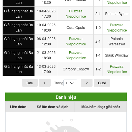
Lan
18:30
Niepolomice
Giải hạng nhất Ba
18-04-2026
Puszcza
2-1
Polonia Bytom
Lan
17:30
Niepolomice
Giải hạng nhất Ba
10-04-2026
Puszcza
Odra Opole
1-0
Lan
18:30
Niepolomice
Giải hạng nhất Ba
06-04-2026
Puszcza
Polonia
2-1
Lan
12:30
Niepolomice
Warszawa
Giải hạng nhất Ba
21-03-2026
Puszcza
1-1
Slask Wroclaw
Lan
18:30
Niepolomice
Giải hạng nhất Ba
13-03-2026
Puszcza
Chrobry Glogow
1-2
Lan
17:00
Niepolomice
Đầu
Trang
Cuối
Danh hiệu
Liên đoàn
Số lần đoạt vô địch
Mùa/năm đoạt giải nhất