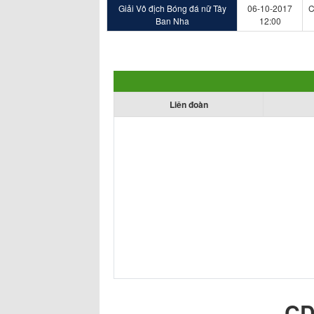
Giải Vô địch Bóng đá nữ Tây
06-10-2017
C
Ban Nha
12:00
Liên đoàn
CD