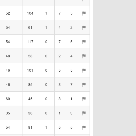
52
104
1
7
5
54
61
1
4
2
54
117
0
7
5
48
58
0
2
4
46
101
0
5
5
46
85
0
3
7
60
45
0
8
1
35
36
0
1
3
54
81
1
5
5