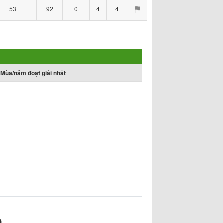
53
92
0
4
4
Mùa/năm đoạt giải nhất
n