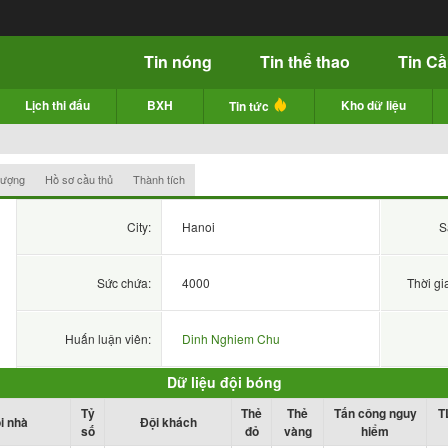
Tin nóng
Tin thể thao
Tin C
Lịch thi đấu
BXH
Kho dữ liệu
Tin tức
hượng
Hồ sơ cầu thủ
Thành tích
City:
Hanoi
S
Sức chứa:
4000
Thời gi
Huấn luận viên:
Dinh Nghiem Chu
Dữ liệu đội bóng
Tỷ
Thẻ
Thẻ
Tấn công nguy
T
i nhà
Đội khách
số
đỏ
vàng
hiểm