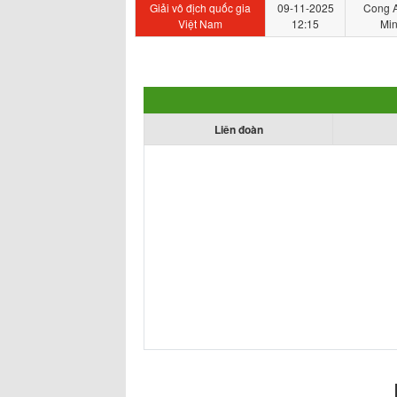
Giải vô địch quốc gia
09-11-2025
Cong A
Việt Nam
12:15
Min
Liên đoàn