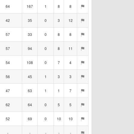
64
167
1
8
8
42
35
0
3
12
57
33
0
8
8
57
94
0
8
11
54
108
0
7
4
56
45
1
3
3
47
63
1
1
7
62
64
0
5
5
52
69
0
10
10
-
-
-
-
-