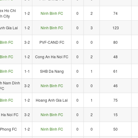
x Ho Chi
1-2
Ninh Binh FC
0
2
74
h City
nh Gia Lai
1-2
Ninh Binh FC
0
3
123
Binh FC
3-2
PVF-CAND FC
0
0
80
Binh FC
1-2
Cong An Ha Noi FC
0
2
48
Binh FC
1-1
SHB Da Nang
0
1
61
h Nam Dinh
3-2
Ninh Binh FC
0
0
46
FC
Binh FC
1-2
Hoang Anh Gia Lai
0
1
75
 Ha Noi FC
3-2
Ninh Binh FC
0
2
15
 Phong FC
1-2
Ninh Binh FC
0
0
50