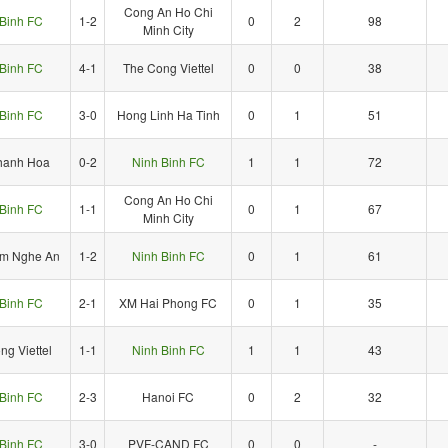
Cong An Ho Chi
Binh FC
1-2
0
2
98
Minh City
Binh FC
4-1
The Cong Viettel
0
0
38
Binh FC
3-0
Hong Linh Ha Tinh
0
1
51
hanh Hoa
0-2
Ninh Binh FC
1
1
72
Cong An Ho Chi
Binh FC
1-1
0
1
67
Minh City
m Nghe An
1-2
Ninh Binh FC
0
1
61
Binh FC
2-1
XM Hai Phong FC
0
1
35
ng Viettel
1-1
Ninh Binh FC
1
1
43
Binh FC
2-3
Hanoi FC
0
2
32
Binh FC
3-0
PVF-CAND FC
0
0
-