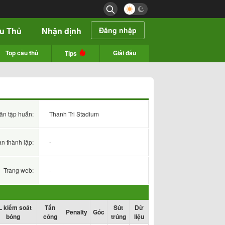
ầu Thủ
Nhận định
Đăng nhập
Top cầu thủ
Giải đấu
Tips
ân tập huấn:
Thanh Tri Stadium
an thành lập:
-
Trang web:
-
L kiểm soát
Tấn
Sút
Dữ
Penalty
Góc
bóng
công
trúng
liệu