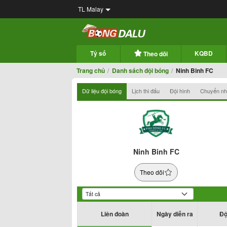
TL Malay
Tỷ số
KQBD
Theo dõi
Trang chủ
Danh sách đội bóng
Ninh Binh FC
Dữ liệu đội bóng
Lịch thi đấu
Đội hình
Chuyển n
Ninh Binh FC
Theo dõi
Liên đoàn
Ngày diễn ra
Độ