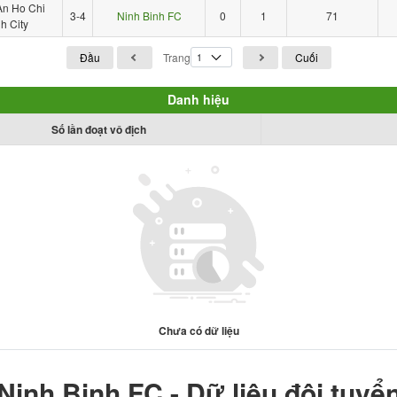
n Ho Chi
3-4
Ninh Binh FC
0
1
71
h City
Đầu
Trang
Cuối
Danh hiệu
Số lần đoạt vô địch
Chưa có dữ liệu
Ninh Binh FC - Dữ liệu đội tuyể