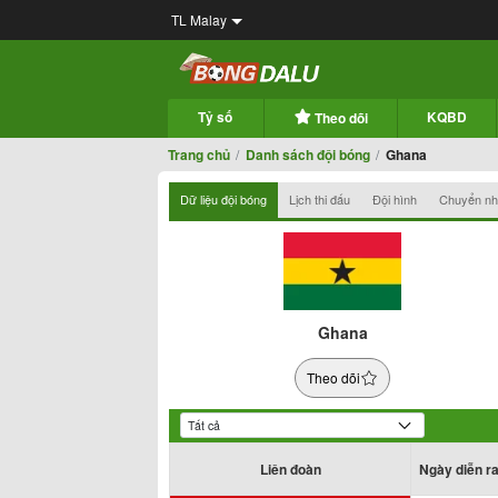
TL Malay
Tỷ số
KQBD
Theo dõi
Trang chủ
Danh sách đội bóng
Ghana
Dữ liệu đội bóng
Lịch thi đấu
Đội hình
Chuyển n
Ghana
Theo dõi
Liên đoàn
Ngày diễn r