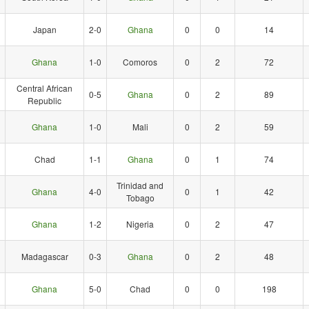
Japan
2-0
Ghana
0
0
14
Ghana
1-0
Comoros
0
2
72
Central African
0-5
Ghana
0
2
89
Republic
Ghana
1-0
Mali
0
2
59
Chad
1-1
Ghana
0
1
74
Trinidad and
Ghana
4-0
0
1
42
Tobago
Ghana
1-2
Nigeria
0
2
47
Madagascar
0-3
Ghana
0
2
48
Ghana
5-0
Chad
0
0
198