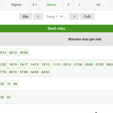
Nigeria
3-1
Ghana
0
1
43
Đầu
Trang
Cuối
Danh hiệu
Mùa/năm đoạt giải nhất
3/14
09/10
05/06
1/22
18/19
16/17
14/15
12/13
11/12
09/10
07/08
05/06
01/02
99/0
7/78
69/70
67/68
64/65
62/63
92
70
68
65
63