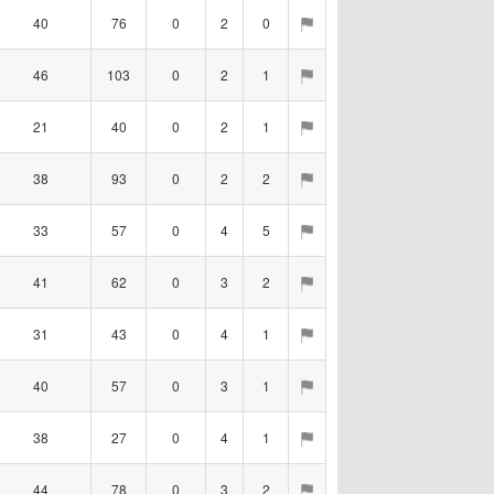
40
76
0
2
0
46
103
0
2
1
21
40
0
2
1
38
93
0
2
2
33
57
0
4
5
41
62
0
3
2
31
43
0
4
1
40
57
0
3
1
38
27
0
4
1
44
78
0
3
2