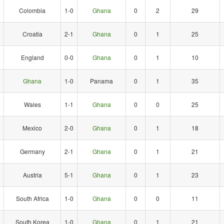
Colombia
1-0
Ghana
0
2
29
Croatia
2-1
Ghana
0
1
25
England
0-0
Ghana
0
1
10
Ghana
1-0
Panama
0
1
35
Wales
1-1
Ghana
0
0
25
Mexico
2-0
Ghana
0
1
18
Germany
2-1
Ghana
0
1
21
Austria
5-1
Ghana
0
1
23
South Africa
1-0
Ghana
0
0
11
South Korea
1-0
Ghana
0
1
21