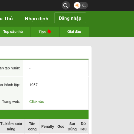
ầu Thủ
Nhận định
Đăng nhập
Top cầu thủ
Giải đấu
Tips
ân tập huấn:
-
an thành lập:
1957
Trang web:
Click vào
TL kiểm soát
Tấn
Sút
Dữ
Penalty
Góc
bóng
công
trúng
liệu