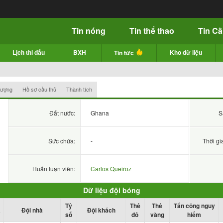
Tin nóng
Tin thể thao
Tin C
Lịch thi đấu
BXH
Kho dữ liệu
Tin tức
hượng
Hồ sơ cầu thủ
Thành tích
Đất nước:
Ghana
S
Sức chứa:
-
Thời gi
Huấn luận viên:
Carlos Queiroz
Dữ liệu đội bóng
Tỷ
Thẻ
Thẻ
Tấn công nguy
a
Đội nhà
Đội khách
số
đỏ
vàng
hiểm