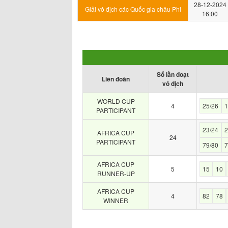
28-12-2024
Giải vô địch các Quốc gia châu Phi
16:00
Số lần đoạt
Liên đoàn
vô địch
WORLD CUP
4
25/26
1
PARTICIPANT
23/24
2
AFRICA CUP
24
PARTICIPANT
79/80
7
AFRICA CUP
5
15
10
RUNNER-UP
AFRICA CUP
4
82
78
WINNER