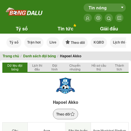
Tin nóng
Tỷ số
Tin tức
Giải đấu
Tỷ số
Trận hot
Live
KQBD
Lịch thi đấ
Theo dõi
Trang chủ
Danh sách đội bóng
Hapoel Akko
Dữ liệu đội
Lịch thi
Đội
Chuyển
Hồ sơ cầu
Thành
bóng
đấu
hình
nhượng
thủ
tích
Hapoel Akko
Theo dõi
City:
Acre
Sân tập huấn:
Acre Municipal Stadium