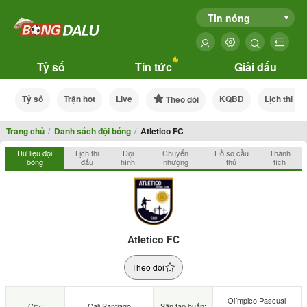
Tin nóng
Tỷ số
Tin tức
Giải đấu
Tỷ số
Trận hot
Live
KQBD
Lịch thi đấ
Theo dõi
Trang chủ
Danh sách đội bóng
Atletico FC
Dữ liệu đội
Lịch thi
Đội
Chuyển
Hồ sơ cầu
Thành
bóng
đấu
hình
nhượng
thủ
tích
Atletico FC
Theo dõi
Olímpico Pascual
City:
Cali Santiago
Sân tập huấn: