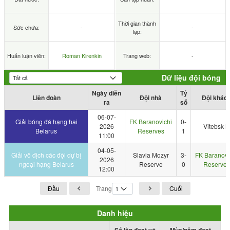
Thời gian thành
Sức chứa:
-
-
lập:
Huấn luận viên:
Roman Kirenkin
Trang web:
-
Dữ liệu đội bóng
Ngày diễn
Tỷ
Liên đoàn
Đội nhà
Đội khác
ra
số
06-07-
Giải bóng đá hạng hai
FK Baranovichi
0-
2026
Vitebsk B
Belarus
Reserves
1
11:00
04-05-
Giải vô địch các đội dự bị
Slavia Mozyr
3-
FK Baranovi
2026
ngoại hạng Belarus
Reserve
0
Reserves
12:00
Đầu
Trang
Cuối
Danh hiệu