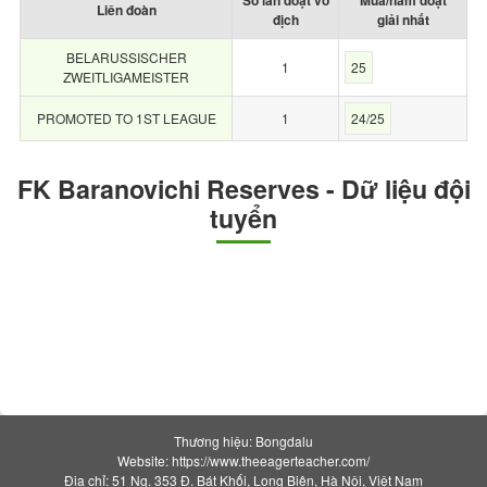
Số lần đoạt vô
Mùa/năm đoạt
Liên đoàn
địch
giải nhất
BELARUSSISCHER
1
25
ZWEITLIGAMEISTER
PROMOTED TO 1ST LEAGUE
1
24/25
FK Baranovichi Reserves - Dữ liệu đội
tuyển
Thương hiệu: Bongdalu
Website: https://www.theeagerteacher.com/
Địa chỉ: 51 Ng. 353 Đ. Bát Khối, Long Biên, Hà Nội, Việt Nam