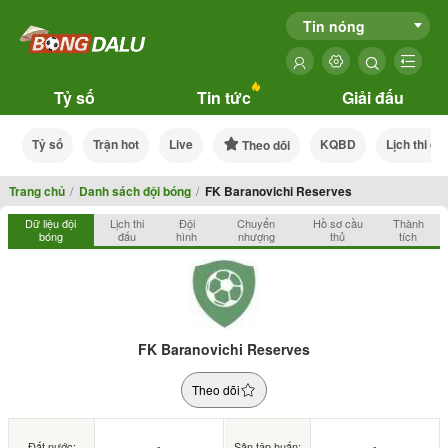
Tin nóng
Tỷ số
Tin tức
Giải đấu
Tỷ số
Trận hot
Live
KQBD
Lịch thi đấ
Theo dõi
Trang chủ
Danh sách đội bóng
FK Baranovichi Reserves
Dữ liệu đội
Lịch thi
Đội
Chuyển
Hồ sơ cầu
Thành
bóng
đấu
hình
nhượng
thủ
tích
FK Baranovichi Reserves
Theo dõi
Đất nước:
-
Sân tập huấn:
-