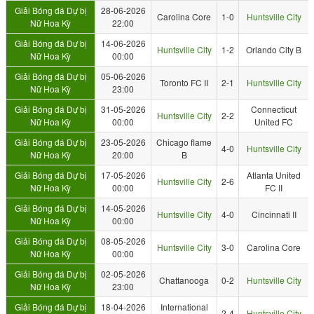
Giải Bóng đá Dự bị
28-06-2026
Carolina Core
1-0
Huntsville City
Nữ Hoa Kỳ
22:00
Giải Bóng đá Dự bị
14-06-2026
Huntsville City
1-2
Orlando City B
Nữ Hoa Kỳ
00:00
Giải Bóng đá Dự bị
05-06-2026
Toronto FC II
2-1
Huntsville City
Nữ Hoa Kỳ
23:00
Giải Bóng đá Dự bị
31-05-2026
Connecticut
Huntsville City
2-2
Nữ Hoa Kỳ
00:00
United FC
Giải Bóng đá Dự bị
23-05-2026
Chicago flame
4-0
Huntsville City
Nữ Hoa Kỳ
20:00
B
Giải Bóng đá Dự bị
17-05-2026
Atlanta United
Huntsville City
2-6
Nữ Hoa Kỳ
00:00
FC II
Giải Bóng đá Dự bị
14-05-2026
Huntsville City
4-0
Cincinnati II
Nữ Hoa Kỳ
00:00
Giải Bóng đá Dự bị
08-05-2026
Huntsville City
3-0
Carolina Core
Nữ Hoa Kỳ
00:00
Giải Bóng đá Dự bị
02-05-2026
Chattanooga
0-2
Huntsville City
Nữ Hoa Kỳ
23:00
Giải Bóng đá Dự bị
18-04-2026
International
2-4
Huntsville City