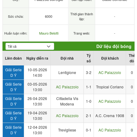
Thời gian thành
Sức chứa:
6000
-
lập:
Huấn luận viên:
Mauro Belotti
Trang web:
-
Dữ liệu đội bóng
Tỷ
Thẻ
Liên đoàn
Ngày diễn ra
Đội nhà
Đội khách
số
đỏ
Giải Serie
10-05-2026
Lentigione
3-2
AC Palazzolo
0
D Ý
14:00
Giải Serie
03-05-2026
AC Palazzolo
1-1
Tropical Coriano
0
D Ý
13:00
Giải Serie
26-04-2026
Cittadella Vis
1-0
AC Palazzolo
0
D Ý
13:00
Modena
Giải Serie
19-04-2026
AC Palazzolo
2-1
A.C. Crema 1908
0
D Ý
13:00
Giải Serie
12-04-2026
Trevigliese
0-1
AC Palazzolo
0
D Ý
13:00