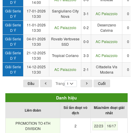
D Ý
14:00
Giải Serie
17-01-2026
Sangiuliano City
3-1
AC Palazzolo
0
D Ý
13:30
Nova
Giải Serie
11-01-2026
Desenzano
AC Palazzolo
0-2
0
D Ý
13:30
Calvina
Giải Serie
04-01-2026
Rovato Vertovese
0-0
AC Palazzolo
0
D Ý
13:30
SSD
Giải Serie
21-12-2025
Tropical Coriano
3-3
AC Palazzolo
0
D Ý
13:30
Giải Serie
14-12-2025
Cittadella Vis
AC Palazzolo
2-1
0
D Ý
13:30
Modena
Đầu
Trang
Cuối
Danh hiệu
Số lần đoạt vô
Mùa/năm đoạt giải
Liên đoàn
địch
nhất
PROMOTION TO 4TH
2
22/23
16/17
DIVISION