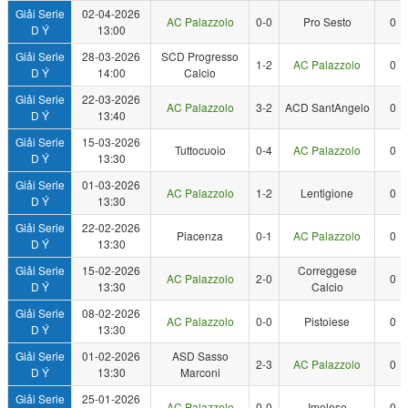
Giải Serie
02-04-2026
AC Palazzolo
0-0
Pro Sesto
0
D Ý
13:00
Giải Serie
28-03-2026
SCD Progresso
1-2
AC Palazzolo
0
D Ý
14:00
Calcio
Giải Serie
22-03-2026
AC Palazzolo
3-2
ACD SantAngelo
0
D Ý
13:40
Giải Serie
15-03-2026
Tuttocuoio
0-4
AC Palazzolo
0
D Ý
13:30
Giải Serie
01-03-2026
AC Palazzolo
1-2
Lentigione
0
D Ý
13:30
Giải Serie
22-02-2026
Piacenza
0-1
AC Palazzolo
0
D Ý
13:30
Giải Serie
15-02-2026
Correggese
AC Palazzolo
2-0
0
D Ý
13:30
Calcio
Giải Serie
08-02-2026
AC Palazzolo
0-0
Pistoiese
0
D Ý
13:30
Giải Serie
01-02-2026
ASD Sasso
2-3
AC Palazzolo
0
D Ý
13:30
Marconi
Giải Serie
25-01-2026
AC Palazzolo
0-0
Imolese
0