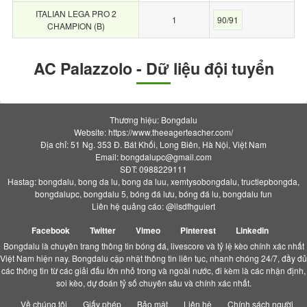
ITALIAN LEGA PRO 2
1
90/91
CHAMPION (B)
AC Palazzolo - Dữ liệu đội tuyển
Thương hiệu: Bongdalu
Website: https://www.theeagerteacher.com/
Địa chỉ: 51 Ng. 353 Đ. Bát Khối, Long Biên, Hà Nội, Việt Nam
Email:
bongdalupc@gmail.com
SĐT: 0988229111
Hastag: bongdalu, bong da lu, bong da luu, xemtysobongdalu, tructiepbongda,
bongdalupc, bongdalu 5, bóng đá lưu, bóng đá lu, bongdalu fun
Liên hệ quảng cáo: @ilsdfhguiert
Facebook
Twitter
Vimeo
Pinterest
Linkedin
Bongdalu là chuyên trang thông tin bóng đá, livescore và tỷ lệ kèo chính xác nhất
Việt Nam hiện nay. Bongdalu cập nhật thông tin liên tục, nhanh chóng 24/7, đầy đủ
các thông tin từ các giải đấu lớn nhỏ trong và ngoài nước, đi kèm là các nhận định,
soi kèo, dự đoán tỷ số chuyên sâu và chính xác nhất.
Về chúng tôi
Giấy phép
Bảo mật
Liên hệ
Chính sách người