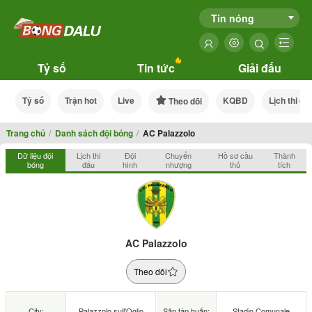
Tin nóng
Tỷ số
Tin tức
Giải đấu
Tỷ số
Trận hot
Live
KQBD
Lịch thi đấ
Theo dõi
Trang chủ
Danh sách đội bóng
AC Palazzolo
Dữ liệu đội
Lịch thi
Đội
Chuyển
Hồ sơ cầu
Thành
bóng
đấu
hình
nhượng
thủ
tích
AC Palazzolo
Theo dõi
City:
Palazzolo sull'Oglio
Sân tập huấn:
Stadio Comunale