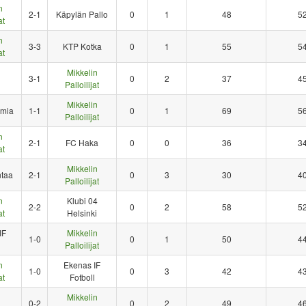
n
2-1
Käpylän Pallo
0
1
48
5
at
n
3-3
KTP Kotka
0
1
55
5
at
Mikkelin
3-1
0
2
37
4
Palloilijat
Mikkelin
emia
1-1
0
1
69
5
Palloilijat
n
2-1
FC Haka
0
0
36
3
at
Mikkelin
taa
2-1
0
3
30
4
Palloilijat
n
Klubi 04
2-2
0
2
58
5
at
Helsinki
IF
Mikkelin
1-0
0
1
50
4
Palloilijat
n
Ekenas IF
1-0
0
3
42
4
at
Fotboll
Mikkelin
0-2
0
2
49
4