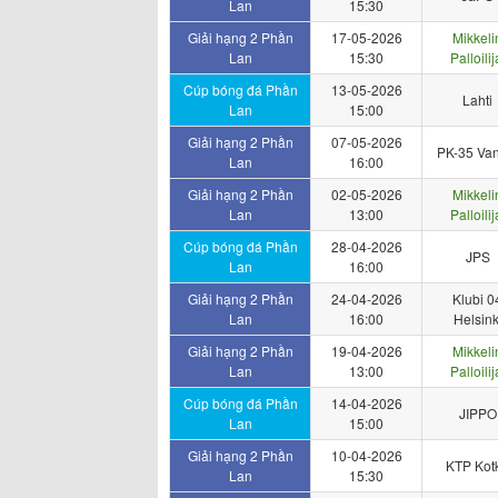
Lan
15:30
Giải hạng 2 Phần
17-05-2026
Mikkeli
Lan
15:30
Palloilij
Cúp bóng đá Phần
13-05-2026
Lahti
Lan
15:00
Giải hạng 2 Phần
07-05-2026
PK-35 Van
Lan
16:00
Giải hạng 2 Phần
02-05-2026
Mikkeli
Lan
13:00
Palloilij
Cúp bóng đá Phần
28-04-2026
JPS
Lan
16:00
Giải hạng 2 Phần
24-04-2026
Klubi 0
Lan
16:00
Helsink
Giải hạng 2 Phần
19-04-2026
Mikkeli
Lan
13:00
Palloilij
Cúp bóng đá Phần
14-04-2026
JIPPO
Lan
15:00
Giải hạng 2 Phần
10-04-2026
KTP Kot
Lan
15:30