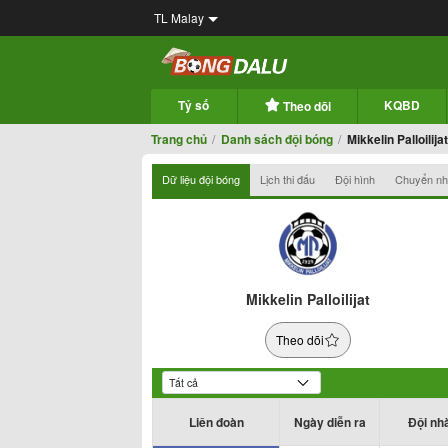
TL Malay
Tỷ số
KQBD
Theo dõi
Trang chủ
Danh sách đội bóng
Mikkelin Palloilijat
Dữ liệu đội bóng
Lịch thi đấu
Đội hình
Chuyển n
Mikkelin Palloilijat
Theo dõi
Liên đoàn
Ngày diễn ra
Đội nh