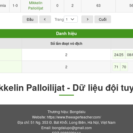
Mikkelin
emia
1-0
0
2
63
5
Palloilijat
Đầu
Trang
Cuối
Danh hiệu
Số lần đoạt vô địch
2
24/25
08/
2
71
70
kkelin Palloilijat - Dữ liệu đội tu
Thương hiệu: Bongdalu
Website: https://www.theeagerteacher.com/
Địa chỉ: 51 Ng. 353 Đ. Bát Khối, Long Biên, Hà Nội, Việt Nam
Email:
bongdalupc@gmail.com
SĐT: 0988229111