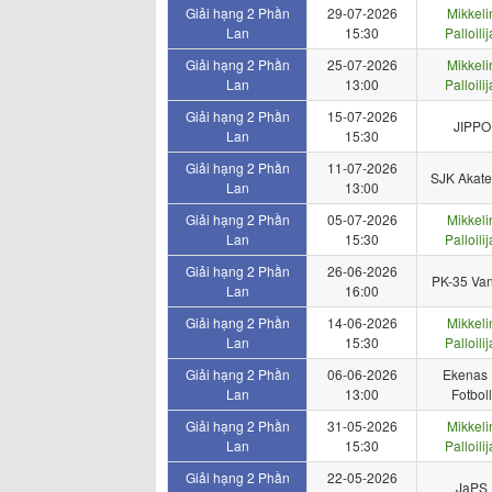
Giải hạng 2 Phần
29-07-2026
Mikkeli
Lan
15:30
Palloilij
Giải hạng 2 Phần
25-07-2026
Mikkeli
Lan
13:00
Palloilij
Giải hạng 2 Phần
15-07-2026
JIPPO
Lan
15:30
Giải hạng 2 Phần
11-07-2026
SJK Akat
Lan
13:00
Giải hạng 2 Phần
05-07-2026
Mikkeli
Lan
15:30
Palloilij
Giải hạng 2 Phần
26-06-2026
PK-35 Van
Lan
16:00
Giải hạng 2 Phần
14-06-2026
Mikkeli
Lan
15:30
Palloilij
Giải hạng 2 Phần
06-06-2026
Ekenas 
Lan
13:00
Fotboll
Giải hạng 2 Phần
31-05-2026
Mikkeli
Lan
15:30
Palloilij
Giải hạng 2 Phần
22-05-2026
JaPS