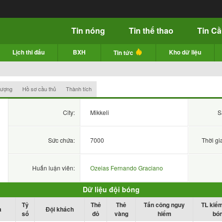
Tin nóng
Tin thể thao
Tin C
Lịch thi đấu
BXH
Kho dữ liệu
Tin tức
hượng
Hồ sơ cầu thủ
Thành tích
City:
Mikkeli
S
Sức chứa:
7000
Thời gi
Huấn luận viên:
Ozeias Fernando Graciano
Dữ liệu đội bóng
Tỷ
Thẻ
Thẻ
Tấn công nguy
TL kiể
à
Đội khách
số
đỏ
vàng
hiểm
bó